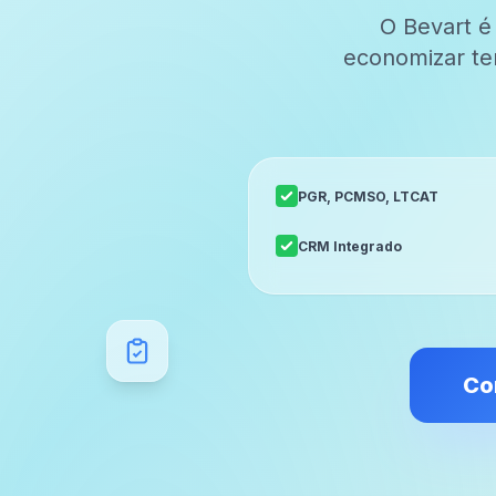
O Bevart é
economizar te
PGR, PCMSO, LTCAT
CRM Integrado
Co