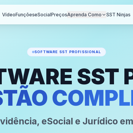
Vídeo
Funções
eSocial
Preços
Aprenda Como
SST Ninjas
SOFTWARE SST PROFISSIONAL
TWARE SST 
STÃO COMPL
vidência, eSocial e Jurídico em