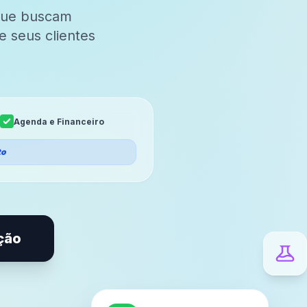
 que buscam
 seus clientes
Agenda e Financeiro
to
ção