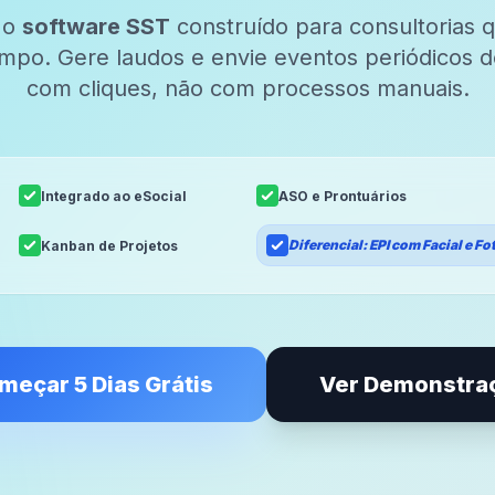
 o
software SST
construído para consultorias
mpo. Gere laudos e envie eventos periódicos de
com cliques, não com processos manuais.
Integrado ao eSocial
ASO e Prontuários
Diferencial: EPI com Facial e Fo
Kanban de Projetos
meçar 5 Dias Grátis
Ver Demonstra